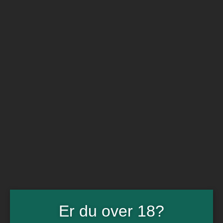
BARe VIN
Ikke så meget andet
Flip navigation
Køb vin
Rødvin
Hvidvin
Rose
Dessert
Bobler
Alkoholfri vin
Portvin
Drik dansk
Økologisk vin
Øl
Spiritus
Gin
Rom
Whisky
Tilbud
Er du over 18?
Billetter
Gavekort