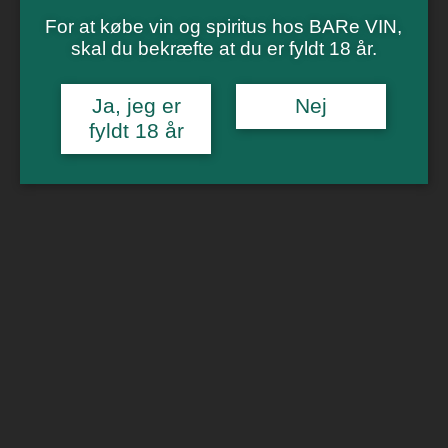
Vinsmagning
Polterabend
For at købe vin og spiritus hos BARe VIN,
Smagninger for virksomheder
skal du bekræfte at du er fyldt 18 år.
Kontakt
Om os
Ja, jeg er
Nej
fyldt 18 år
0
Forside
/
Spiritus
/
Rom
/ Great Dane Mini