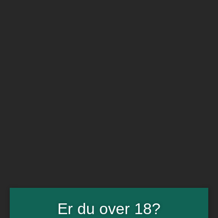
BARe VIN
Ikke så meget andet
Flip navigation
Køb vin
Rødvin
Hvidvin
Rose
Dessert
Bobler
Alkoholfri vin
Portvin
Drik dansk
Økologisk vin
Øl
Spiritus
Gin
Rom
Whisky
Tilbud
Billetter
Er du over 18?
Gavekort