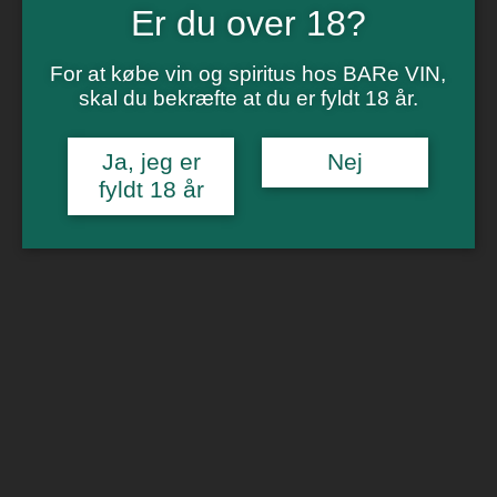
Vinsmagning
Er du over 18?
Polterabend
Smagninger for virksomheder
Kontakt
For at købe vin og spiritus hos BARe VIN,
Om os
skal du bekræfte at du er fyldt 18 år.
0
Ja, jeg er
Nej
Forside
/
Spiritus
/
Rom
/ Diplomático Selección de Familia
fyldt 18 år
🔍