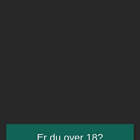
BARe VIN
Ikke så meget andet
Flip navigation
Køb vin
Rødvin
Hvidvin
Rose
Dessert
Bobler
Alkoholfri vin
Portvin
Drik dansk
Økologisk vin
Øl
Spiritus
Gin
Rom
Whisky
Tilbud
Er du over 18?
Billetter