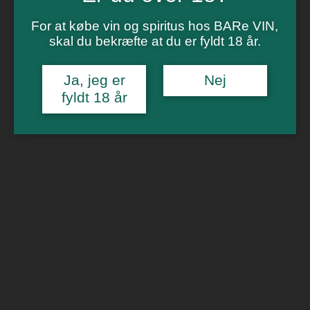
Gavekort
Vinsmagning
For at købe vin og spiritus hos BARe VIN,
skal du bekræfte at du er fyldt 18 år.
Polterabend
Smagninger for virksomheder
Kontakt
Ja, jeg er
Nej
fyldt 18 år
Om os
0
Forside
/
Billetter
/
Vinbar i Aarhus
/ Cocktails & Banko 12. maj
🔍