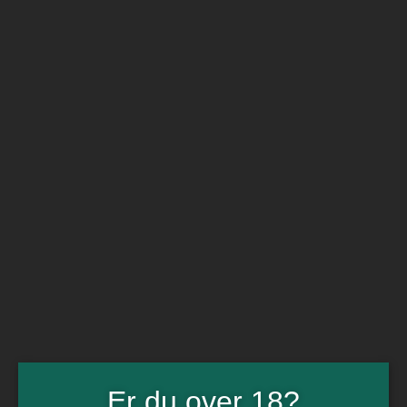
BARe VIN
Ikke så meget andet
Flip navigation
Køb vin
Rødvin
Hvidvin
Rose
Dessert
Bobler
Alkoholfri vin
Portvin
Drik dansk
Økologisk vin
Øl
Spiritus
Gin
Rom
Whisky
Tilbud
Billetter
Gavekort
Er du over 18?