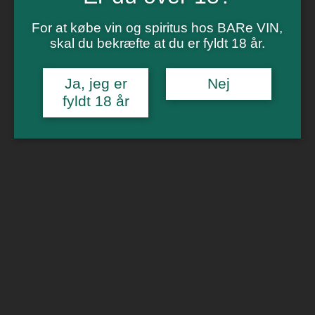
Vinsmagning
Polterabend
For at købe vin og spiritus hos BARe VIN,
Smagninger for virksomheder
Kontakt
skal du bekræfte at du er fyldt 18 år.
Om os
Ja, jeg er
Nej
0
fyldt 18 år
Forside
/
Spiritus
/
Rom
/ Chairman’s reserve spiced rum