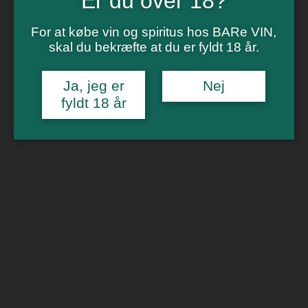
Er du over 18?
Vinsmagning
Polterabend
Smagninger for virksomheder
For at købe vin og spiritus hos BARe VIN,
Kontakt
skal du bekræfte at du er fyldt 18 år.
Om os
Ja, jeg er
Nej
0
fyldt 18 år
Forside
/
Hvidvin
/ Casa Benasal Blanco
🔍