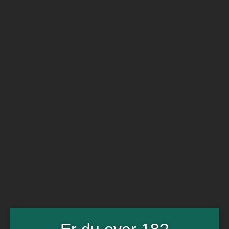
BARe VIN
Ikke så meget andet
Flip navigation
Køb vin
Rødvin
Hvidvin
Rose
Dessert
Bobler
Alkoholfri vin
Portvin
Drik dansk
Økologisk vin
Øl
Spiritus
Gin
Rom
Whisky
Tilbud
Billetter
Gavekort