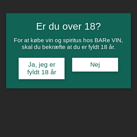
Vinsmagning
Polterabend
Smagninger for virksomheder
Kontakt
Om os
Er du over 18?
0
For at købe vin og spiritus hos BARe VIN,
Forside
/
Hvidvin
/ Domaine Des Moirots Bourgogne Blanc Côte
skal du bekræfte at du er fyldt 18 år.
Chalonnaise
🔍
Ja, jeg er
Nej
fyldt 18 år