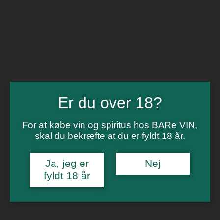
BARe VIN
Ikke så meget andet
Flip navigation
Køb vin
Rødvin
Hvidvin
Rose
Er du over 18?
Dessert
Bobler
Alkoholfri vin
For at købe vin og spiritus hos BARe VIN,
Portvin
skal du bekræfte at du er fyldt 18 år.
Drik dansk
Økologisk vin
Øl
Ja, jeg er
Nej
Spiritus
fyldt 18 år
Gin
Rom
Whisky
Tilbud
Billetter