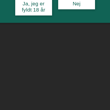
Ja, jeg er
Nej
fyldt 18 år
u søger? Så prøv vores søgefunktion