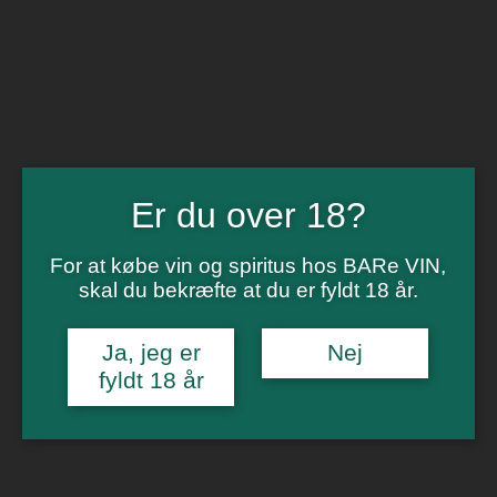
BARe VIN
Ikke så meget andet
Flip navigation
Køb vin
Rødvin
Hvidvin
Rose
Er du over 18?
Dessert
Bobler
Alkoholfri vin
For at købe vin og spiritus hos BARe VIN,
Portvin
skal du bekræfte at du er fyldt 18 år.
Drik dansk
Økologisk vin
Øl
Ja, jeg er
Nej
Spiritus
fyldt 18 år
Gin
Rom
Whisky
Tilbud
Billetter
Gavekort