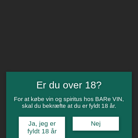
BARe VIN
Ikke så meget andet
Flip navigation
Køb vin
Rødvin
Hvidvin
Rose
Dessert
Bobler
Alkoholfri vin
Portvin
Er du over 18?
Drik dansk
Økologisk vin
Øl
For at købe vin og spiritus hos BARe VIN,
Spiritus
skal du bekræfte at du er fyldt 18 år.
Gin
Rom
Whisky
Tilbud
Ja, jeg er
Nej
Billetter
fyldt 18 år
Gavekort